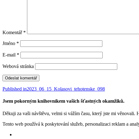
Komentář
*
Jméno
*
E-mail
*
Webová stránka
Navigace
Published in
2023_06_15_Kolasovi_tehotenske_098
pro
Jsem pokorným knihovníkem vašich šťastných okamžiků.
příspěvek
Děkuji za vaši návštěvu, velmi si vážím času, který jste mi věnovali. 
Tento web používá k poskytování služeb, personalizaci reklam a anal
Facebook