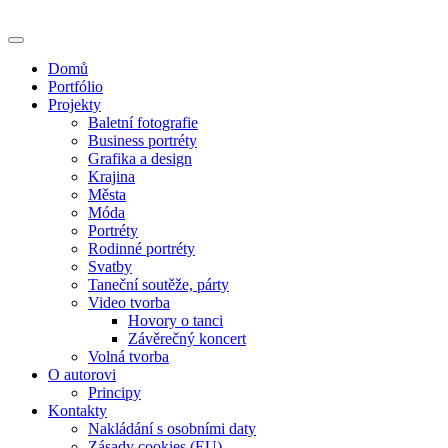
Skip
to
content
Domů
Portfólio
Projekty
Baletní fotografie
Business portréty
Grafika a design
Krajina
Města
Móda
Portréty
Rodinné portréty
Svatby
Taneční soutěže, párty
Video tvorba
Hovory o tanci
Závěrečný koncert
Volná tvorba
O autorovi
Principy
Kontakty
Nakládání s osobními daty
Zásady cookies (EU)