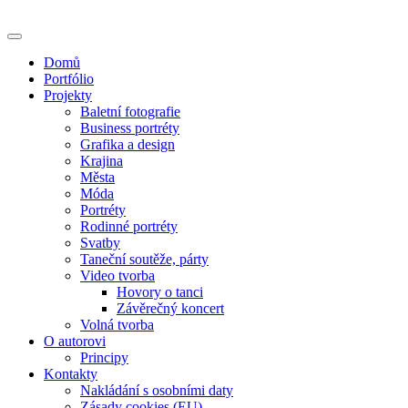
Skip
to
content
Domů
Portfólio
Projekty
Baletní fotografie
Business portréty
Grafika a design
Krajina
Města
Móda
Portréty
Rodinné portréty
Svatby
Taneční soutěže, párty
Video tvorba
Hovory o tanci
Závěrečný koncert
Volná tvorba
O autorovi
Principy
Kontakty
Nakládání s osobními daty
Zásady cookies (EU)