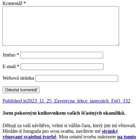
Komentář
*
Jméno
*
E-mail
*
Webová stránka
Navigace
Published in
2023_11_25_Zaverecna_lekce_tanecnich_FnO_332
pro
Jsem pokorným knihovníkem vašich šťastných okamžiků.
příspěvek
Děkuji za vaši návštěvu, velmi si vážím času, který jste mi věnovali.
Hledáte-li fotografa pro svou svatbu, navštivte mé
stránky
věnované svatební tvorbě
. Mou ostatní tvorbu naleznete
na tomto