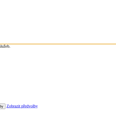
služeb.
Zobrazit předvolby
lby