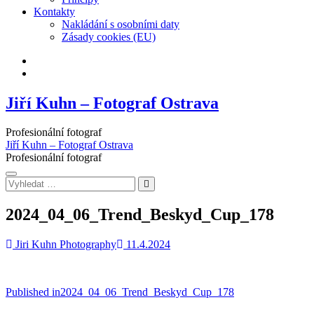
Kontakty
Nakládání s osobními daty
Zásady cookies (EU)
Facebook
Instagram
Jiří Kuhn – Fotograf Ostrava
Profesionální fotograf
Jiří Kuhn – Fotograf Ostrava
Profesionální fotograf
Vyhledat
…
2024_04_06_Trend_Beskyd_Cup_178
Jiri Kuhn Photography
11.4.2024
Navigace
Published in
2024_04_06_Trend_Beskyd_Cup_178
pro