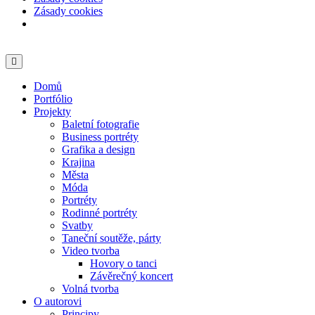
Zásady cookies
Skip
to
content
Domů
Portfólio
Projekty
Baletní fotografie
Business portréty
Grafika a design
Krajina
Města
Móda
Portréty
Rodinné portréty
Svatby
Taneční soutěže, párty
Video tvorba
Hovory o tanci
Závěrečný koncert
Volná tvorba
O autorovi
Principy