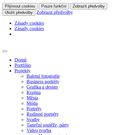
Přijímout cookies
Pouze funkční
Zobrazit předvolby
Zobrazit předvolby
Uložit předvolby
Zásady cookies
Zásady cookies
Skip
to
content
Domů
Portfólio
Projekty
Baletní fotografie
Business portréty
Grafika a design
Krajina
Města
Móda
Portréty
Rodinné portréty
Svatby
Taneční soutěže, párty
Video tvorba