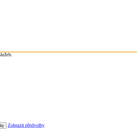
služeb.
Zobrazit předvolby
lby