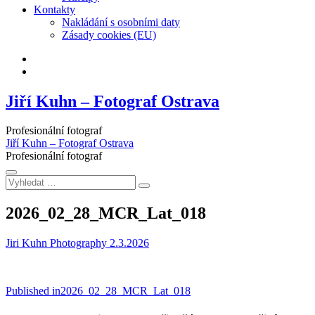
Kontakty
Nakládání s osobními daty
Zásady cookies (EU)
Facebook
Instagram
Jiří Kuhn – Fotograf Ostrava
Profesionální fotograf
Jiří Kuhn – Fotograf Ostrava
Profesionální fotograf
Vyhledat
…
2026_02_28_MCR_Lat_018
Jiri Kuhn Photography
2.3.2026
Navigace
Published in
2026_02_28_MCR_Lat_018
pro