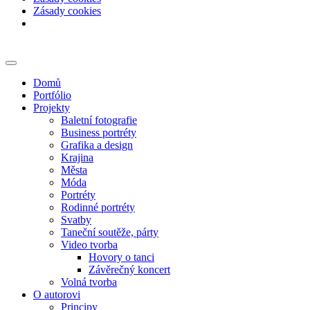
Zásady cookies
Skip
to
content
Domů
Portfólio
Projekty
Baletní fotografie
Business portréty
Grafika a design
Krajina
Města
Móda
Portréty
Rodinné portréty
Svatby
Taneční soutěže, párty
Video tvorba
Hovory o tanci
Závěrečný koncert
Volná tvorba
O autorovi
Principy