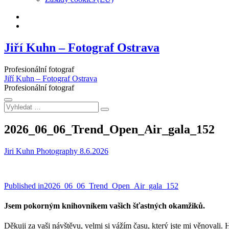
Facebook
Instagram
Jiří Kuhn – Fotograf Ostrava
Profesionální fotograf
Jiří Kuhn – Fotograf Ostrava
Profesionální fotograf
Vyhledat
…
2026_06_06_Trend_Open_Air_gala_152
Jiri Kuhn Photography
8.6.2026
Navigace
Published in
2026_06_06_Trend_Open_Air_gala_152
pro
Jsem pokorným knihovníkem vašich šťastných okamžiků.
příspěvek
Děkuji za vaši návštěvu, velmi si vážím času, který jste mi věnovali. 