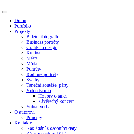
Skip
to
content
Domů
Portfólio
Projekty
Baletní fotografie
Business portréty
Grafika a design
Krajina
Města
Móda
Portréty
Rodinné portréty
Svatby
Taneční soutěže, párty
Video tvorba
Hovory o tanci
Závěrečný koncert
Volná tvorba
O autorovi
Principy
Kontakty
Nakládání s osobními daty
Zásady cookies (EU)