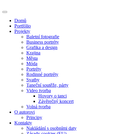
Skip
to
content
Domů
Portfólio
Projekty
Baletní fotografie
Business portréty
Grafika a design
Krajina
Města
Móda
Portréty
Rodinné portréty
Svatby
Taneční soutěže, párty
Video tvorba
Hovory o tanci
Závěrečný koncert
Volná tvorba
O autorovi
Principy
Kontakty
Nakládání s osobními daty
Zásady cookies (EU)