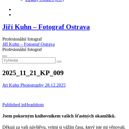
Facebook
Instagram
Jiří Kuhn – Fotograf Ostrava
Profesionální fotograf
Jiří Kuhn – Fotograf Ostrava
Profesionální fotograf
Vyhledat
…
2025_11_21_KP_009
Jiri Kuhn Photography
28.12.2025
Navigace
Published in
Headshots
pro
Jsem pokorným knihovníkem vašich šťastných okamžiků.
příspěvek
Děkuji za vaši návštěvu, velmi si vážím času, který jste mi věnovali.