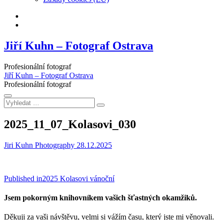
Facebook
Instagram
Jiří Kuhn – Fotograf Ostrava
Profesionální fotograf
Jiří Kuhn – Fotograf Ostrava
Profesionální fotograf
Vyhledat
…
2025_11_07_Kolasovi_030
Jiri Kuhn Photography
28.12.2025
Navigace
Published in
2025 Kolasovi vánoční
pro
Jsem pokorným knihovníkem vašich šťastných okamžiků.
příspěvek
Děkuji za vaši návštěvu, velmi si vážím času, který jste mi věnovali.