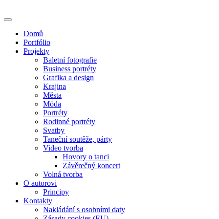
Skip
to
content
Domů
Portfólio
Projekty
Baletní fotografie
Business portréty
Grafika a design
Krajina
Města
Móda
Portréty
Rodinné portréty
Svatby
Taneční soutěže, párty
Video tvorba
Hovory o tanci
Závěrečný koncert
Volná tvorba
O autorovi
Principy
Kontakty
Nakládání s osobními daty
Zásady cookies (EU)