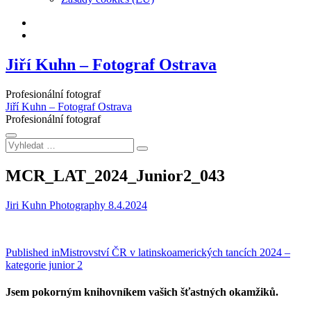
Facebook
Instagram
Jiří Kuhn – Fotograf Ostrava
Profesionální fotograf
Jiří Kuhn – Fotograf Ostrava
Profesionální fotograf
Vyhledat
…
MCR_LAT_2024_Junior2_043
Jiri Kuhn Photography
8.4.2024
Navigace
Published in
Mistrovství ČR v latinskoamerických tancích 2024 –
kategorie junior 2
pro
příspěvek
Jsem pokorným knihovníkem vašich šťastných okamžiků.