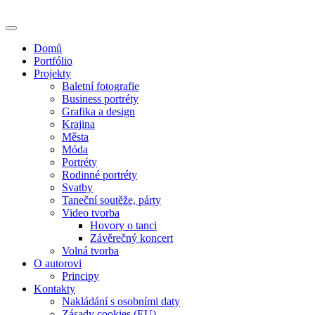
Skip
to
content
Domů
Portfólio
Projekty
Baletní fotografie
Business portréty
Grafika a design
Krajina
Města
Móda
Portréty
Rodinné portréty
Svatby
Taneční soutěže, párty
Video tvorba
Hovory o tanci
Závěrečný koncert
Volná tvorba
O autorovi
Principy
Kontakty
Nakládání s osobními daty
Zásady cookies (EU)