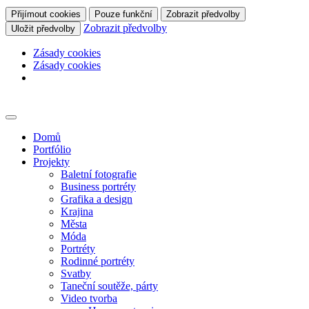
Přijímout cookies
Pouze funkční
Zobrazit předvolby
Zobrazit předvolby
Uložit předvolby
Zásady cookies
Zásady cookies
Skip
to
content
Domů
Portfólio
Projekty
Baletní fotografie
Business portréty
Grafika a design
Krajina
Města
Móda
Portréty
Rodinné portréty
Svatby
Taneční soutěže, párty
Video tvorba