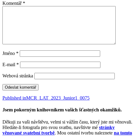
Komentář
*
Jméno
*
E-mail
*
Webová stránka
Navigace
Published in
MCR_LAT_2023_Junior1_0075
pro
Jsem pokorným knihovníkem vašich šťastných okamžiků.
příspěvek
Děkuji za vaši návštěvu, velmi si vážím času, který jste mi věnovali.
Hledáte-li fotografa pro svou svatbu, navštivte mé
stránky
věnované svatební tvorbě
. Mou ostatní tvorbu naleznete
na tomto