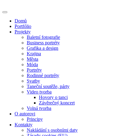
Skip
to
content
Domů
Portfólio
Projekty
Baletní fotografie
Business portréty
Grafika a design
Krajina
Města
Móda
Portréty
Rodinné portréty
Svatby
Taneční soutěže, párty
Video tvorba
Hovory o tanci
Závěrečný koncert
Volná tvorba
O autorovi
Principy
Kontakty
Nakládání s osobními daty
Zásady cookies (EU)