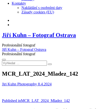
Kontakty
Nakládání s osobními daty
Zásady cookies (EU)
Facebook
Instagram
Jiří Kuhn – Fotograf Ostrava
Profesionální fotograf
Jiří Kuhn – Fotograf Ostrava
Profesionální fotograf
Vyhledat
…
MCR_LAT_2024_Mladez_142
Jiri Kuhn Photography
8.4.2024
Navigace
Published in
MCR_LAT_2024_Mladez_142
pro