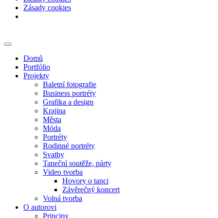
Zásady cookies
Skip
to
content
Domů
Portfólio
Projekty
Baletní fotografie
Business portréty
Grafika a design
Krajina
Města
Móda
Portréty
Rodinné portréty
Svatby
Taneční soutěže, párty
Video tvorba
Hovory o tanci
Závěrečný koncert
Volná tvorba
O autorovi
Principy