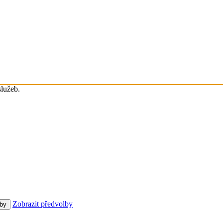
služeb.
Zobrazit předvolby
lby