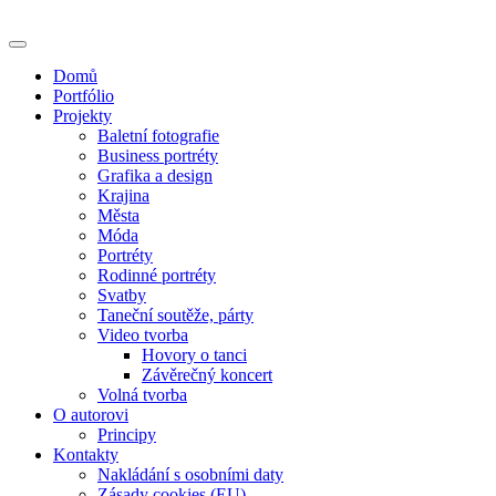
Skip
to
content
Domů
Portfólio
Projekty
Baletní fotografie
Business portréty
Grafika a design
Krajina
Města
Móda
Portréty
Rodinné portréty
Svatby
Taneční soutěže, párty
Video tvorba
Hovory o tanci
Závěrečný koncert
Volná tvorba
O autorovi
Principy
Kontakty
Nakládání s osobními daty
Zásady cookies (EU)