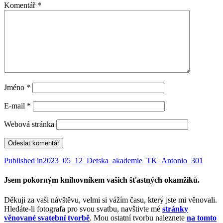
Komentář
*
Jméno
*
E-mail
*
Webová stránka
Navigace
Published in
2023_05_12_Detska_akademie_TK_Antonio_301
pro
Jsem pokorným knihovníkem vašich šťastných okamžiků.
příspěvek
Děkuji za vaši návštěvu, velmi si vážím času, který jste mi věnovali.
Hledáte-li fotografa pro svou svatbu, navštivte mé
stránky
věnované svatební tvorbě
. Mou ostatní tvorbu naleznete
na tomto