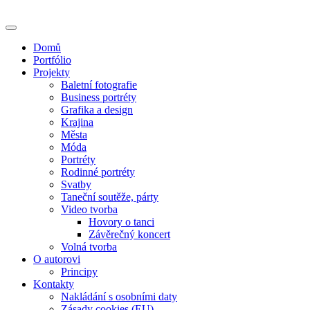
Skip
to
content
Domů
Portfólio
Projekty
Baletní fotografie
Business portréty
Grafika a design
Krajina
Města
Móda
Portréty
Rodinné portréty
Svatby
Taneční soutěže, párty
Video tvorba
Hovory o tanci
Závěrečný koncert
Volná tvorba
O autorovi
Principy
Kontakty
Nakládání s osobními daty
Zásady cookies (EU)