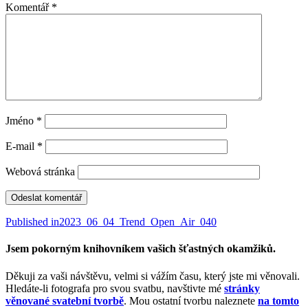
Komentář
*
Jméno
*
E-mail
*
Webová stránka
Navigace
Published in
2023_06_04_Trend_Open_Air_040
pro
Jsem pokorným knihovníkem vašich šťastných okamžiků.
příspěvek
Děkuji za vaši návštěvu, velmi si vážím času, který jste mi věnovali.
Hledáte-li fotografa pro svou svatbu, navštivte mé
stránky
věnované svatební tvorbě
. Mou ostatní tvorbu naleznete
na tomto