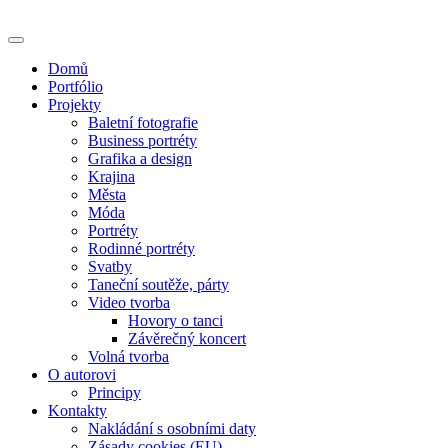
Skip
to
content
Domů
Portfólio
Projekty
Baletní fotografie
Business portréty
Grafika a design
Krajina
Města
Móda
Portréty
Rodinné portréty
Svatby
Taneční soutěže, párty
Video tvorba
Hovory o tanci
Závěrečný koncert
Volná tvorba
O autorovi
Principy
Kontakty
Nakládání s osobními daty
Zásady cookies (EU)