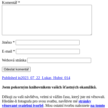
Komentář
*
Jméno
*
E-mail
*
Webová stránka
Navigace
Published in
2023_07_22_Lukas_Hubst_014
pro
Jsem pokorným knihovníkem vašich šťastných okamžiků.
příspěvek
Děkuji za vaši návštěvu, velmi si vážím času, který jste mi věnovali.
Hledáte-li fotografa pro svou svatbu, navštivte mé
stránky
věnované svatební tvorbě
. Mou ostatní tvorbu naleznete
na tomto