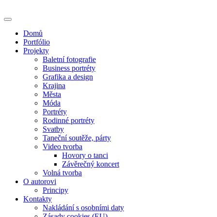
Skip
to
content
Domů
Portfólio
Projekty
Baletní fotografie
Business portréty
Grafika a design
Krajina
Města
Móda
Portréty
Rodinné portréty
Svatby
Taneční soutěže, párty
Video tvorba
Hovory o tanci
Závěrečný koncert
Volná tvorba
O autorovi
Principy
Kontakty
Nakládání s osobními daty
Zásady cookies (EU)