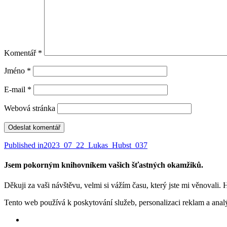
Komentář
*
Jméno
*
E-mail
*
Webová stránka
Navigace
Published in
2023_07_22_Lukas_Hubst_037
pro
Jsem pokorným knihovníkem vašich šťastných okamžiků.
příspěvek
Děkuji za vaši návštěvu, velmi si vážím času, který jste mi věnovali. 
Tento web používá k poskytování služeb, personalizaci reklam a anal
Facebook