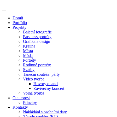
Skip
to
content
Domů
Portfólio
Projekty
Baletní fotografie
Business portréty
Grafika a design
Krajina
Města
Móda
Portréty
Rodinné portréty
Svatby
Taneční soutěže, párty
Video tvorba
Hovory o tanci
Závěrečný koncert
Volná tvorba
O autorovi
Principy
Kontakty
Nakládání s osobními daty
Zásady cookies (EU)