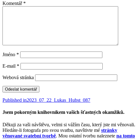
Komentář
*
Jméno
*
E-mail
*
Webová stránka
Navigace
Published in
2023_07_22_Lukas_Hubst_087
pro
Jsem pokorným knihovníkem vašich šťastných okamžiků.
příspěvek
Děkuji za vaši návštěvu, velmi si vážím času, který jste mi věnovali.
Hledáte-li fotografa pro svou svatbu, navštivte mé
stránky
věnované svatební tvorbě
. Mou ostatní tvorbu naleznete
na tomto