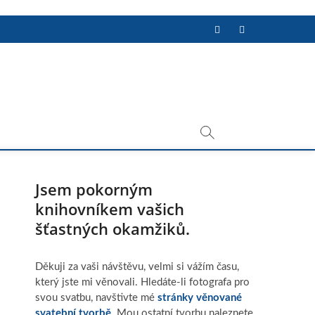
Facebook
Instagram
Jsem pokorným
knihovníkem vašich
šťastných okamžiků.
Děkuji za vaši návštěvu, velmi si vážím času,
který jste mi věnovali. Hledáte-li fotografa pro
svou svatbu, navštivte mé
stránky věnované
svatební tvorbě
. Mou ostatní tvorbu naleznete