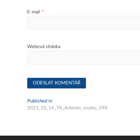
E-mail
*
Webová stránka
Navigace
Published in
2023_10_14_TK_Antonio_soutez_098
pro
příspěvek