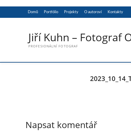
Skip
to
Domů
Portfólio
Projekty
O autorovi
Kontakty
content
Jiří Kuhn – Fotograf 
PROFESIONÁLNÍ FOTOGRAF
2023_10_14_
Napsat komentář