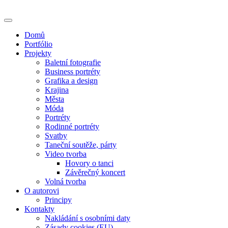
Skip
to
content
Domů
Portfólio
Projekty
Baletní fotografie
Business portréty
Grafika a design
Krajina
Města
Móda
Portréty
Rodinné portréty
Svatby
Taneční soutěže, párty
Video tvorba
Hovory o tanci
Závěrečný koncert
Volná tvorba
O autorovi
Principy
Kontakty
Nakládání s osobními daty
Zásady cookies (EU)