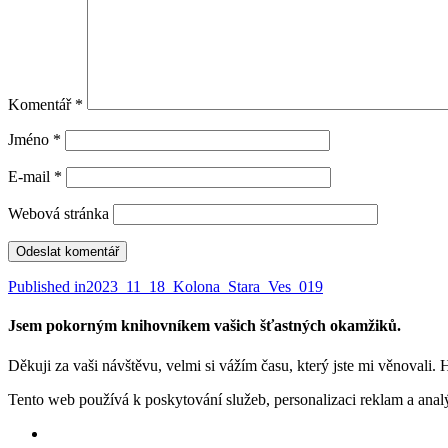
Komentář
*
Jméno
*
E-mail
*
Webová stránka
Navigace
Published in
2023_11_18_Kolona_Stara_Ves_019
pro
Jsem pokorným knihovníkem vašich šťastných okamžiků.
příspěvek
Děkuji za vaši návštěvu, velmi si vážím času, který jste mi věnovali. 
Tento web používá k poskytování služeb, personalizaci reklam a anal
Facebook