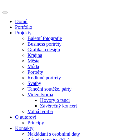
Skip
to
content
Domů
Portfólio
Projekty
Baletní fotografie
Business portréty
Grafika a design
Krajina
Města
Móda
Portréty
Rodinné portréty
Svatby
Taneční soutěže, párty
Video tvorba
Hovory o tanci
Závěrečný koncert
Volná tvorba
O autorovi
Principy
Kontakty
Nakládání s osobními daty
Zásady cookies (EU)