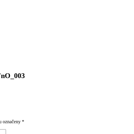
FnO_003
ou označeny
*