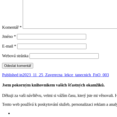
Komentář
*
Jméno
*
E-mail
*
Webová stránka
Navigace
Published in
2023_11_25_Zaverecna_lekce_tanecnich_FnO_003
pro
Jsem pokorným knihovníkem vašich šťastných okamžiků.
příspěvek
Děkuji za vaši návštěvu, velmi si vážím času, který jste mi věnovali. 
Tento web používá k poskytování služeb, personalizaci reklam a anal
Facebook