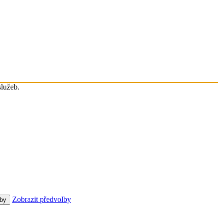
služeb.
Zobrazit předvolby
lby