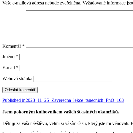
Vaše e-mailová adresa nebude zveřejněna.
Vyžadované informace js
Komentář
*
Jméno
*
E-mail
*
Webová stránka
Navigace
Published in
2023_11_25_Zaverecna_lekce_tanecnich_FnO_163
pro
Jsem pokorným knihovníkem vašich šťastných okamžiků.
příspěvek
Děkuji za vaši návštěvu, velmi si vážím času, který jste mi věnovali. 