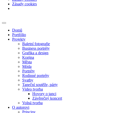
Zásady cookies
Skip
to
content
Domů
Portfólio
Projekty
Baletní fotografie
Business portréty
Grafika a design
Krajina
Města
Móda
Portréty
Rodinné portréty
Svatby
Taneční soutěže, párty
Video tvorba
Hovory o tanci
Závěrečný koncert
Volná tvorba
O autorovi
Principy