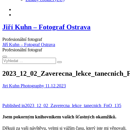
Facebook
Instagram
Jiří Kuhn – Fotograf Ostrava
Profesionální fotograf
Jiří Kuhn – Fotograf Ostrava
Profesionální fotograf
Vyhledat
…
2023_12_02_Zaverecna_lekce_tanecnich
Jiri Kuhn Photography
11.12.2023
Navigace
Published in
2023_12_02_Zaverecna_lekce_tanecnich_FnO_135
pro
Jsem pokorným knihovníkem vašich šťastných okamžiků.
příspěvek
Děkuji za vaši návštěvu, velmi si vážím času, který jste mi věnovali.