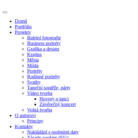
Skip
to
content
Domů
Portfólio
Projekty
Baletní fotografie
Business portréty
Grafika a design
Krajina
Města
Móda
Portréty
Rodinné portréty
Svatby
Taneční soutěže, párty
Video tvorba
Hovory o tanci
Závěrečný koncert
Volná tvorba
O autorovi
Principy
Kontakty
Nakládání s osobními daty
Zásady cookies (EU)