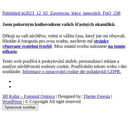
Navigace
Published in
2023_12_02_Zaverecna_lekce_tanecnich_FnO_238
pro
Jsem pokorným knihovníkem vašich šťastných okamžiků.
příspěvek
Děkuji za vaši návštěvu, velmi si vážím času, který jste mi věnovali.
Hledáte-li fotografa pro svou svatbu, navštivte mé
stránky
věnované svatební tvorbě
. Mou ostatní tvorbu naleznete
na tomto
odkazu
.
Tento web používá k poskytování služeb, personalizaci reklam a
analýze návštěvnosti soubory cookie. Používáním tohoto webu s tím
souhlasíte.
Informace o zpracování cookie dle požadavků GDPR.
Facebook
Instagram
Jiří Kuhn – Fotograf Ostrava
| Designed by:
Theme Freesia
|
WordPress
| © Copyright All right reserved
Spravovat souhlas