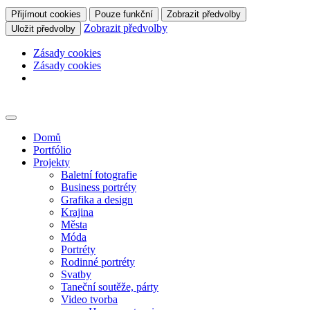
Přijímout cookies
Pouze funkční
Zobrazit předvolby
Zobrazit předvolby
Uložit předvolby
Zásady cookies
Zásady cookies
Skip
to
content
Domů
Portfólio
Projekty
Baletní fotografie
Business portréty
Grafika a design
Krajina
Města
Móda
Portréty
Rodinné portréty
Svatby
Taneční soutěže, párty
Video tvorba