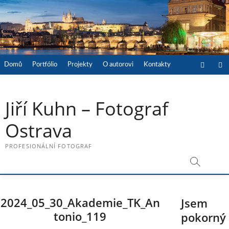
Skip
to
content
Faceboo
In
Domů
Portfólio
Projekty
O autorovi
Kontakty
Jiří Kuhn – Fotograf
Ostrava
PROFESIONÁLNÍ FOTOGRAF
2024_05_30_Akademie_TK_An
Jsem
tonio_119
pokorný