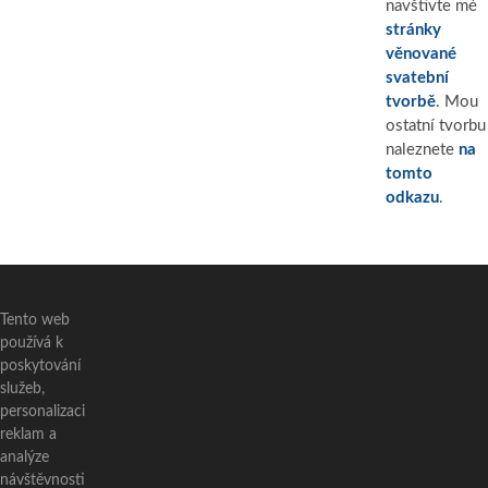
navštivte mé
stránky
věnované
svatební
tvorbě
. Mou
ostatní tvorbu
naleznete
na
tomto
odkazu
.
Tento web
používá k
poskytování
služeb,
personalizaci
reklam a
analýze
návštěvnosti