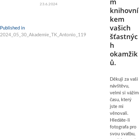
m
23.6.2024
knihovní
kem
vašich
Navigace
Published in
šťastnýc
2024_05_30_Akademie_TK_Antonio_119
pro
h
příspěvek
okamžik
ů.
Děkuji za vaši
návštěvu,
velmi si vážím
času, který
jste mi
věnovali.
Hledáte-li
fotografa pro
svou svatbu,