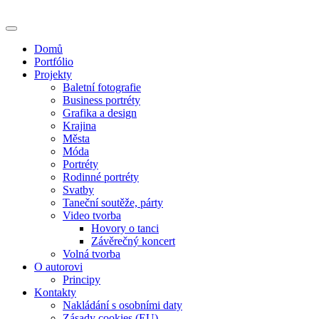
Skip
to
content
Domů
Portfólio
Projekty
Baletní fotografie
Business portréty
Grafika a design
Krajina
Města
Móda
Portréty
Rodinné portréty
Svatby
Taneční soutěže, párty
Video tvorba
Hovory o tanci
Závěrečný koncert
Volná tvorba
O autorovi
Principy
Kontakty
Nakládání s osobními daty
Zásady cookies (EU)