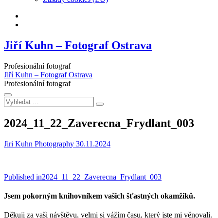
Facebook
Instagram
Jiří Kuhn – Fotograf Ostrava
Profesionální fotograf
Jiří Kuhn – Fotograf Ostrava
Profesionální fotograf
Vyhledat
…
2024_11_22_Zaverecna_Frydlant_003
Jiri Kuhn Photography
30.11.2024
Navigace
Published in
2024_11_22_Zaverecna_Frydlant_003
pro
Jsem pokorným knihovníkem vašich šťastných okamžiků.
příspěvek
Děkuji za vaši návštěvu, velmi si vážím času, který jste mi věnovali.