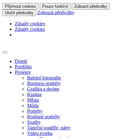
Přijímout cookies
Pouze funkční
Zobrazit předvolby
Zobrazit předvolby
Uložit předvolby
Zásady cookies
Zásady cookies
Skip
to
content
Domů
Portfólio
Projekty
Baletní fotografie
Business portréty
Grafika a design
Krajina
Města
Móda
Portréty
Rodinné portréty
Svatby
Taneční soutěže, párty
Video tvorba