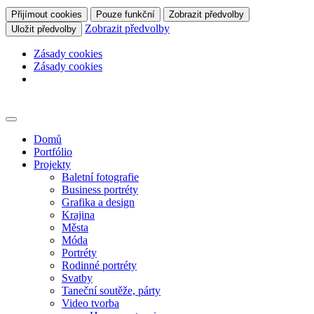
Přijímout cookies
Pouze funkční
Zobrazit předvolby
Zobrazit předvolby
Uložit předvolby
Zásady cookies
Zásady cookies
Skip
to
content
Domů
Portfólio
Projekty
Baletní fotografie
Business portréty
Grafika a design
Krajina
Města
Móda
Portréty
Rodinné portréty
Svatby
Taneční soutěže, párty
Video tvorba