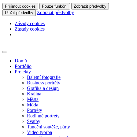
Přijímout cookies
Pouze funkční
Zobrazit předvolby
Zobrazit předvolby
Uložit předvolby
Zásady cookies
Zásady cookies
Skip
to
content
Domů
Portfólio
Projekty
Baletní fotografie
Business portréty
Grafika a design
Krajina
Města
Móda
Portréty
Rodinné portréty
Svatby
Taneční soutěže, párty
Video tvorba