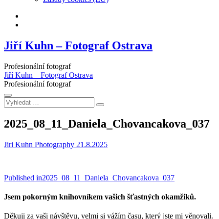
Facebook
Instagram
Jiří Kuhn – Fotograf Ostrava
Profesionální fotograf
Jiří Kuhn – Fotograf Ostrava
Profesionální fotograf
Vyhledat
…
2025_08_11_Daniela_Chovancakova_037
Jiri Kuhn Photography
21.8.2025
Navigace
Published in
2025_08_11_Daniela_Chovancakova_037
pro
Jsem pokorným knihovníkem vašich šťastných okamžiků.
příspěvek
Děkuji za vaši návštěvu, velmi si vážím času, který jste mi věnovali.