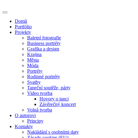
Skip
to
content
Domů
Portfólio
Projekty
Baletní fotografie
Business portréty
Grafika a design
Krajina
Města
Móda
Portréty
Rodinné portréty
Svatby
Taneční soutěže, párty
Video tvorba
Hovory o tanci
Závěrečný koncert
Volná tvorba
O autorovi
Principy
Kontakty
Nakládání s osobními daty
Zásady cookies (EU)