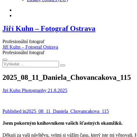
Facebook
Instagram
Jiří Kuhn – Fotograf Ostrava
Profesionální fotograf
Jiří Kuhn – Fotograf Ostrava
Profesionální fotograf
Vyhledat
…
2025_08_11_Daniela_Chovancakova_115
Jiri Kuhn Photography
21.8.2025
Navigace
Published in
2025_08_11_Daniela_Chovancakova_115
pro
Jsem pokorným knihovníkem vašich šťastných okamžiků.
příspěvek
Děkuji za vaši návštěvu, velmi si vážím času, který jste mi věnovali. 