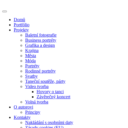
Skip
to
content
Domů
Portfólio
Projekty
Baletní fotografie
Business portréty
Grafika a design
Krajina
Města
Móda
Portréty
Rodinné portréty
Svatby
Taneční soutěže, párty
Video tvorba
Hovory o tanci
Závěrečný koncert
Volná tvorba
O autorovi
Principy
Kontakty
Nakládání s osobními daty
Zásady cookies (EU)