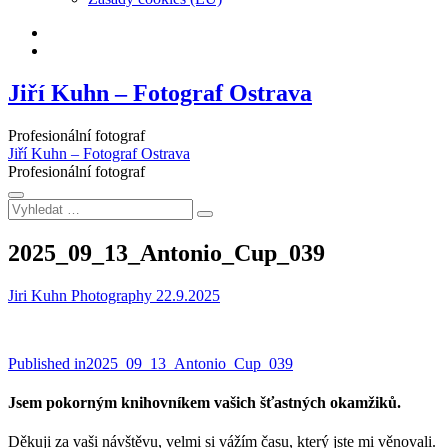
Facebook
Instagram
Jiří Kuhn – Fotograf Ostrava
Profesionální fotograf
Jiří Kuhn – Fotograf Ostrava
Profesionální fotograf
Vyhledat
…
2025_09_13_Antonio_Cup_039
Jiri Kuhn Photography
22.9.2025
Navigace
Published in
2025_09_13_Antonio_Cup_039
pro
Jsem pokorným knihovníkem vašich šťastných okamžiků.
příspěvek
Děkuji za vaši návštěvu, velmi si vážím času, který jste mi věnovali.