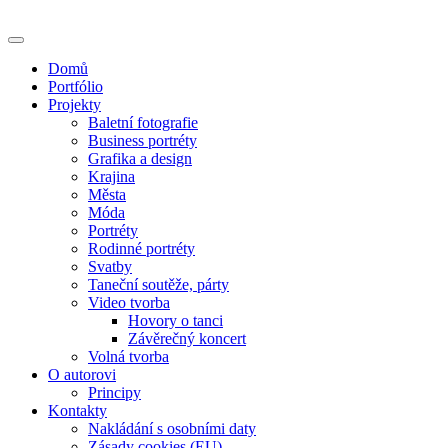
Skip
to
content
Domů
Portfólio
Projekty
Baletní fotografie
Business portréty
Grafika a design
Krajina
Města
Móda
Portréty
Rodinné portréty
Svatby
Taneční soutěže, párty
Video tvorba
Hovory o tanci
Závěrečný koncert
Volná tvorba
O autorovi
Principy
Kontakty
Nakládání s osobními daty
Zásady cookies (EU)