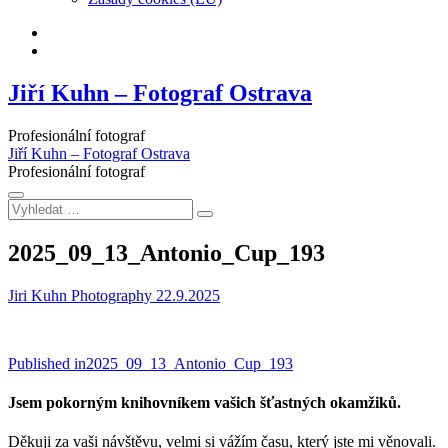
Facebook
Instagram
Jiří Kuhn – Fotograf Ostrava
Profesionální fotograf
Jiří Kuhn – Fotograf Ostrava
Profesionální fotograf
Vyhledat
…
2025_09_13_Antonio_Cup_193
Jiri Kuhn Photography
22.9.2025
Navigace
Published in
2025_09_13_Antonio_Cup_193
pro
Jsem pokorným knihovníkem vašich šťastných okamžiků.
příspěvek
Děkuji za vaši návštěvu, velmi si vážím času, který jste mi věnovali.