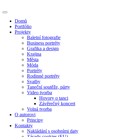
Skip
to
content
Domů
Portfólio
Projekty
Baletní fotografie
Business portréty
Grafika a design
Krajina
Města
Móda
Portréty
Rodinné portréty
Svatby
Taneční soutěže, párty
Video tvorba
Hovory o tanci
Závěrečný koncert
Volná tvorba
O autorovi
Principy
Kontakty
Nakládání s osobními daty
Zásady cookies (EU)