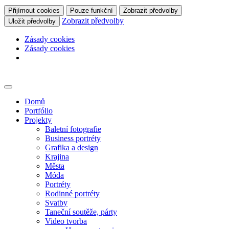
Přijímout cookies
Pouze funkční
Zobrazit předvolby
Zobrazit předvolby
Uložit předvolby
Zásady cookies
Zásady cookies
Skip
to
content
Domů
Portfólio
Projekty
Baletní fotografie
Business portréty
Grafika a design
Krajina
Města
Móda
Portréty
Rodinné portréty
Svatby
Taneční soutěže, párty
Video tvorba