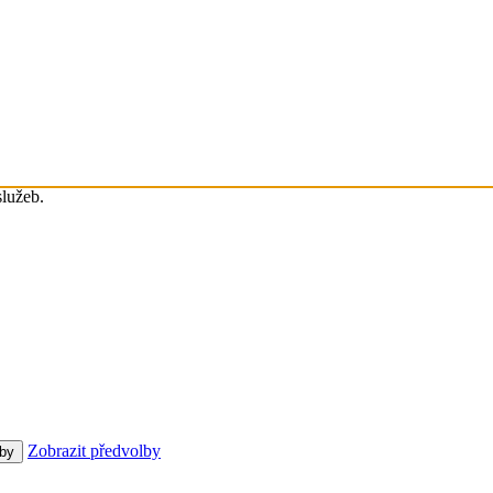
služeb.
Zobrazit předvolby
lby