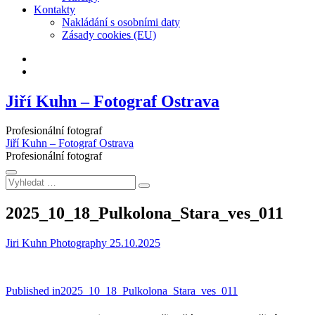
Kontakty
Nakládání s osobními daty
Zásady cookies (EU)
Facebook
Instagram
Jiří Kuhn – Fotograf Ostrava
Profesionální fotograf
Jiří Kuhn – Fotograf Ostrava
Profesionální fotograf
Vyhledat
…
2025_10_18_Pulkolona_Stara_ves_011
Jiri Kuhn Photography
25.10.2025
Navigace
Published in
2025_10_18_Pulkolona_Stara_ves_011
pro