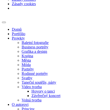
Zásady cookies
Skip
to
content
Domů
Portfólio
Projekty
Baletní fotografie
Business portréty
Grafika a design
Krajina
Města
Móda
Portréty
Rodinné portréty
Svatby
Taneční soutěže, párty
Video tvorba
Hovory o tanci
Závěrečný koncert
Volná tvorba
O autorovi
Principy