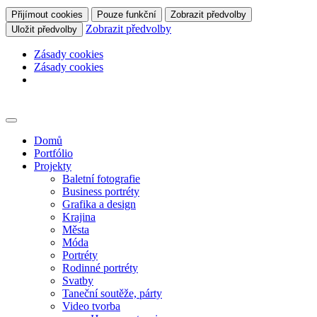
Přijímout cookies
Pouze funkční
Zobrazit předvolby
Zobrazit předvolby
Uložit předvolby
Zásady cookies
Zásady cookies
Skip
to
content
Domů
Portfólio
Projekty
Baletní fotografie
Business portréty
Grafika a design
Krajina
Města
Móda
Portréty
Rodinné portréty
Svatby
Taneční soutěže, párty
Video tvorba