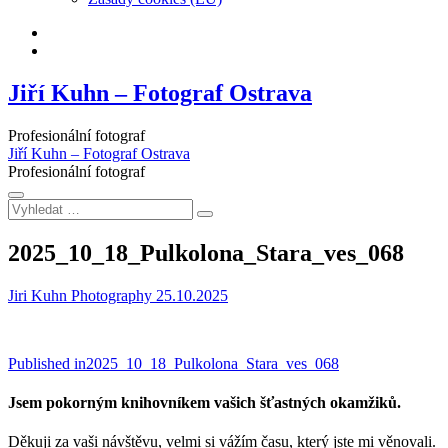
Facebook
Instagram
Jiří Kuhn – Fotograf Ostrava
Profesionální fotograf
Jiří Kuhn – Fotograf Ostrava
Profesionální fotograf
Vyhledat
…
2025_10_18_Pulkolona_Stara_ves_068
Jiri Kuhn Photography
25.10.2025
Navigace
Published in
2025_10_18_Pulkolona_Stara_ves_068
pro
Jsem pokorným knihovníkem vašich šťastných okamžiků.
příspěvek
Děkuji za vaši návštěvu, velmi si vážím času, který jste mi věnovali.