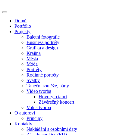
Skip
to
content
Domů
Portfólio
Projekty
Baletní fotografie
Business portréty
Grafika a design
Krajina
Města
Móda
Portréty
Rodinné portréty
Svatby
Taneční soutěže, párty
Video tvorba
Hovory o tanci
Závěrečný koncert
Volná tvorba
O autorovi
Principy
Kontakty
Nakládání s osobními daty
Zásady cookies (EU)