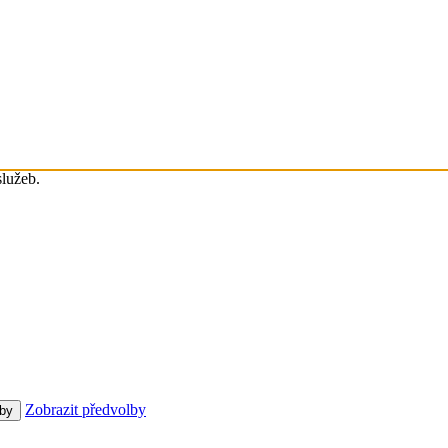
služeb.
Zobrazit předvolby
lby