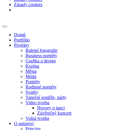
Zásady cookies
Skip
to
content
Domů
Portfólio
Projekty
Baletní fotografie
Business portréty
Grafika a design
Krajina
Města
Móda
Portréty
Rodinné portréty
Svatby
Taneční soutěže, párty
Video tvorba
Hovory o tanci
Závěrečný koncert
Volná tvorba
O autorovi
Principy