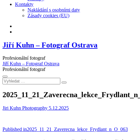
Kontakty
Nakládání s osobními daty
Zásady cookies (EU)
Facebook
Instagram
Jiří Kuhn – Fotograf Ostrava
Profesionální fotograf
Jiří Kuhn – Fotograf Ostrava
Profesionální fotograf
Vyhledat
…
2025_11_21_Zaverecna_lekce_Frydlant_
Jiri Kuhn Photography
5.12.2025
Navigace
Published in
2025_11_21_Zaverecna_lekce_Frydlant_n_O_063
pro