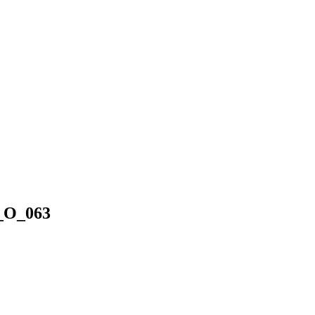
n_O_063