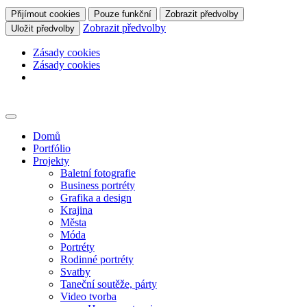
Přijímout cookies
Pouze funkční
Zobrazit předvolby
Zobrazit předvolby
Uložit předvolby
Zásady cookies
Zásady cookies
Skip
to
content
Domů
Portfólio
Projekty
Baletní fotografie
Business portréty
Grafika a design
Krajina
Města
Móda
Portréty
Rodinné portréty
Svatby
Taneční soutěže, párty
Video tvorba