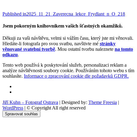
Navigace
Published in
2025_11_21_Zaverecna_lekce_Frydlant_n_O_218
pro
Jsem pokorným knihovníkem vašich šťastných okamžiků.
příspěvek
Děkuji za vaši návštěvu, velmi si vážím času, který jste mi věnovali.
Hledáte-li fotografa pro svou svatbu, navštivte mé
stránky
věnované svatební tvorbě
. Mou ostatní tvorbu naleznete
na tomto
odkazu
.
Tento web používá k poskytování služeb, personalizaci reklam a
analýze návštěvnosti soubory cookie. Používáním tohoto webu s tím
souhlasíte.
Informace o zpracování cookie dle požadavků GDPR.
Facebook
Instagram
Jiří Kuhn – Fotograf Ostrava
| Designed by:
Theme Freesia
|
WordPress
| © Copyright All right reserved
Spravovat souhlas