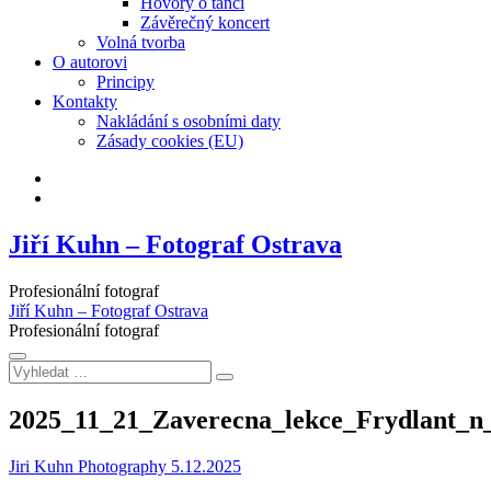
Hovory o tanci
Závěrečný koncert
Volná tvorba
O autorovi
Principy
Kontakty
Nakládání s osobními daty
Zásady cookies (EU)
Facebook
Instagram
Jiří Kuhn – Fotograf Ostrava
Profesionální fotograf
Jiří Kuhn – Fotograf Ostrava
Profesionální fotograf
Vyhledat
…
2025_11_21_Zaverecna_lekce_Frydlant_
Jiri Kuhn Photography
5.12.2025