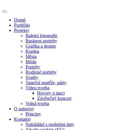
Skip
to
content
Domů
Portfólio
Projekty
Baletní fotografie
Business portréty
Grafika a design
Krajina
Města
Móda
Portréty
Rodinné portréty
Svatby
Taneční soutěže, párty
Video tvorba
Hovory o tanci
Závěrečný koncert
Volná tvorba
O autorovi
Principy
Kontakty
Nakládání s osobními daty
Zásady cookies (EU)