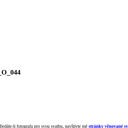
n_O_044
Hledáte-li fotografa pro svou svatbu, navštivte mé
stránky věnované sv