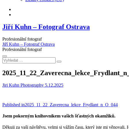
Facebook
Instagram
Jiří Kuhn – Fotograf Ostrava
Profesionální fotograf
Jiří Kuhn – Fotograf Ostrava
Profesionální fotograf
Vyhledat
…
2025_11_22_Zaverecna_lekce_Frydlant_
Jiri Kuhn Photography
5.12.2025
Navigace
Published in
2025_11_22_Zaverecna_lekce_Frydlant_n_O_044
pro
Jsem pokorným knihovníkem vašich šťastných okamžiků.
příspěvek
Děkuji za vaši návštěvu, velmi si vážím času, který jste mi věnovali. 