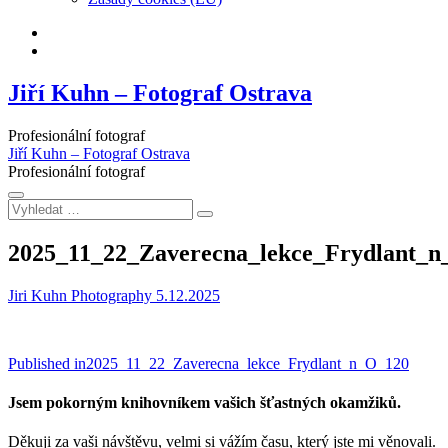
Facebook
Instagram
Jiří Kuhn – Fotograf Ostrava
Profesionální fotograf
Jiří Kuhn – Fotograf Ostrava
Profesionální fotograf
Vyhledat
…
2025_11_22_Zaverecna_lekce_Frydlant_
Jiri Kuhn Photography
5.12.2025
Navigace
Published in
2025_11_22_Zaverecna_lekce_Frydlant_n_O_120
pro
Jsem pokorným knihovníkem vašich šťastných okamžiků.
příspěvek
Děkuji za vaši návštěvu, velmi si vážím času, který jste mi věnovali.