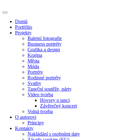
Skip
to
content
Domů
Portfólio
Projekty
Baletní fotografie
Business portréty
Grafika a design
Krajina
Města
Móda
Portréty
Rodinné portréty
Svatby
Taneční soutěže, párty
Video tvorba
Hovory o tanci
Závěrečný koncert
Volná tvorba
O autorovi
Principy
Kontakty
Nakládání s osobními daty
Zásady cookies (EU)