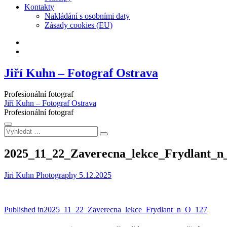
Kontakty
Nakládání s osobními daty
Zásady cookies (EU)
Facebook
Instagram
Jiří Kuhn – Fotograf Ostrava
Profesionální fotograf
Jiří Kuhn – Fotograf Ostrava
Profesionální fotograf
Vyhledat
…
2025_11_22_Zaverecna_lekce_Frydlant_
Jiri Kuhn Photography
5.12.2025
Navigace
Published in
2025_11_22_Zaverecna_lekce_Frydlant_n_O_127
pro