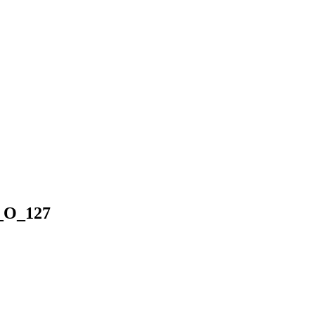
n_O_127