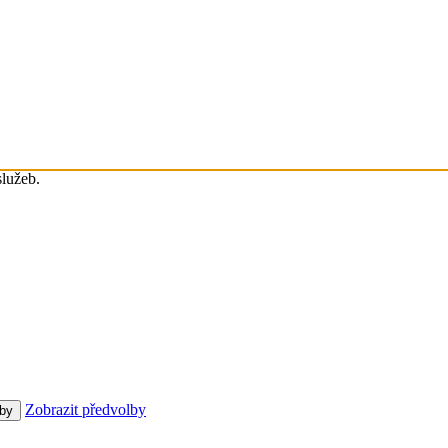
služeb.
Zobrazit předvolby
lby