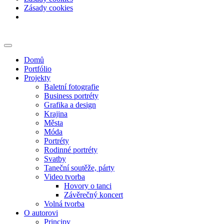
Zásady cookies
Skip
to
content
Domů
Portfólio
Projekty
Baletní fotografie
Business portréty
Grafika a design
Krajina
Města
Móda
Portréty
Rodinné portréty
Svatby
Taneční soutěže, párty
Video tvorba
Hovory o tanci
Závěrečný koncert
Volná tvorba
O autorovi
Principy