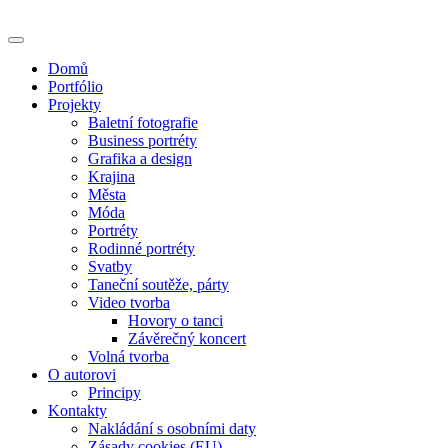
Skip
to
content
Domů
Portfólio
Projekty
Baletní fotografie
Business portréty
Grafika a design
Krajina
Města
Móda
Portréty
Rodinné portréty
Svatby
Taneční soutěže, párty
Video tvorba
Hovory o tanci
Závěrečný koncert
Volná tvorba
O autorovi
Principy
Kontakty
Nakládání s osobními daty
Zásady cookies (EU)