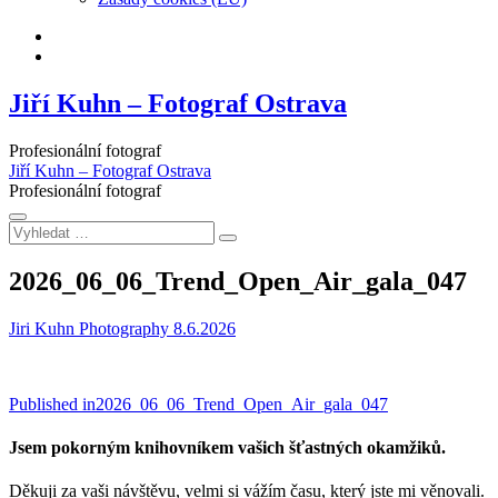
Facebook
Instagram
Jiří Kuhn – Fotograf Ostrava
Profesionální fotograf
Jiří Kuhn – Fotograf Ostrava
Profesionální fotograf
Vyhledat
…
2026_06_06_Trend_Open_Air_gala_047
Jiri Kuhn Photography
8.6.2026
Navigace
Published in
2026_06_06_Trend_Open_Air_gala_047
pro
Jsem pokorným knihovníkem vašich šťastných okamžiků.
příspěvek
Děkuji za vaši návštěvu, velmi si vážím času, který jste mi věnovali.