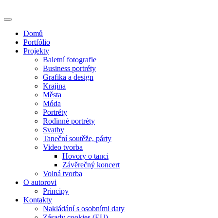
Skip
to
content
Domů
Portfólio
Projekty
Baletní fotografie
Business portréty
Grafika a design
Krajina
Města
Móda
Portréty
Rodinné portréty
Svatby
Taneční soutěže, párty
Video tvorba
Hovory o tanci
Závěrečný koncert
Volná tvorba
O autorovi
Principy
Kontakty
Nakládání s osobními daty
Zásady cookies (EU)