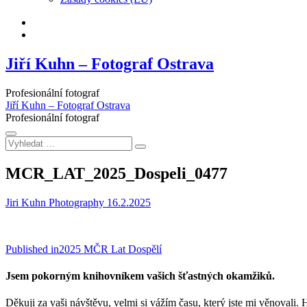
Facebook
Instagram
Jiří Kuhn – Fotograf Ostrava
Profesionální fotograf
Jiří Kuhn – Fotograf Ostrava
Profesionální fotograf
Vyhledat
…
MCR_LAT_2025_Dospeli_0477
Jiri Kuhn Photography
16.2.2025
Navigace
Published in
2025 MČR Lat Dospělí
pro
Jsem pokorným knihovníkem vašich šťastných okamžiků.
příspěvek
Děkuji za vaši návštěvu, velmi si vážím času, který jste mi věnovali. 