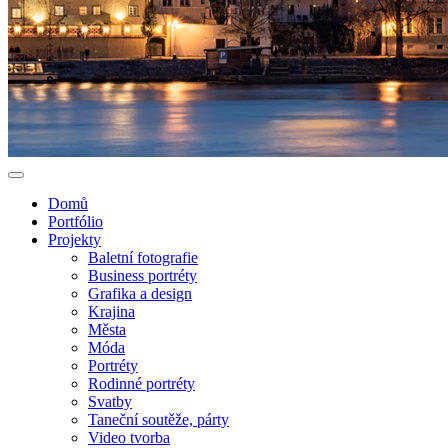
Domů
Portfólio
Projekty
Baletní fotografie
Business portréty
Grafika a design
Krajina
Města
Móda
Portréty
Rodinné portréty
Svatby
Taneční soutěže, párty
Video tvorba