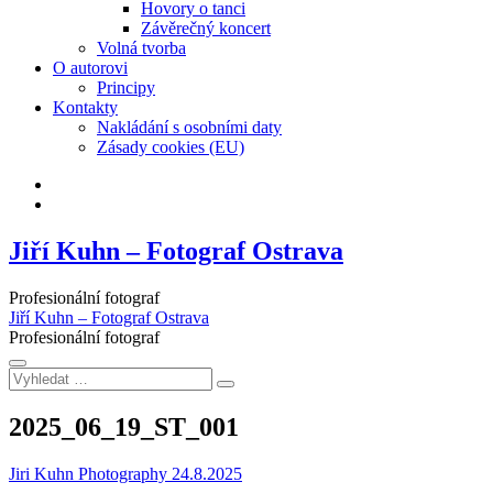
Hovory o tanci
Závěrečný koncert
Volná tvorba
O autorovi
Principy
Kontakty
Nakládání s osobními daty
Zásady cookies (EU)
Facebook
Instagram
Jiří Kuhn – Fotograf Ostrava
Profesionální fotograf
Jiří Kuhn – Fotograf Ostrava
Profesionální fotograf
Vyhledat
…
2025_06_19_ST_001
Jiri Kuhn Photography
24.8.2025