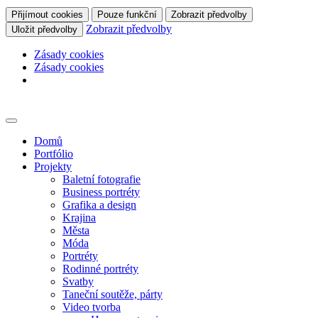
Přijímout cookies
Pouze funkční
Zobrazit předvolby
Zobrazit předvolby
Uložit předvolby
Zásady cookies
Zásady cookies
Skip
to
content
Domů
Portfólio
Projekty
Baletní fotografie
Business portréty
Grafika a design
Krajina
Města
Móda
Portréty
Rodinné portréty
Svatby
Taneční soutěže, párty
Video tvorba