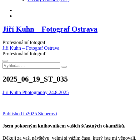
Facebook
Instagram
Jiří Kuhn – Fotograf Ostrava
Profesionální fotograf
Jiří Kuhn – Fotograf Ostrava
Profesionální fotograf
Vyhledat
…
2025_06_19_ST_035
Jiri Kuhn Photography
24.8.2025
Navigace
Published in
2025 Sieberovi
pro
Jsem pokorným knihovníkem vašich šťastných okamžiků.
příspěvek
Děkuji za vaši návštěvu, velmi si vážím času, který jste mi věnovali.