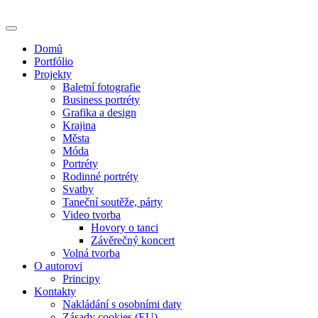
Skip
to
content
Domů
Portfólio
Projekty
Baletní fotografie
Business portréty
Grafika a design
Krajina
Města
Móda
Portréty
Rodinné portréty
Svatby
Taneční soutěže, párty
Video tvorba
Hovory o tanci
Závěrečný koncert
Volná tvorba
O autorovi
Principy
Kontakty
Nakládání s osobními daty
Zásady cookies (EU)