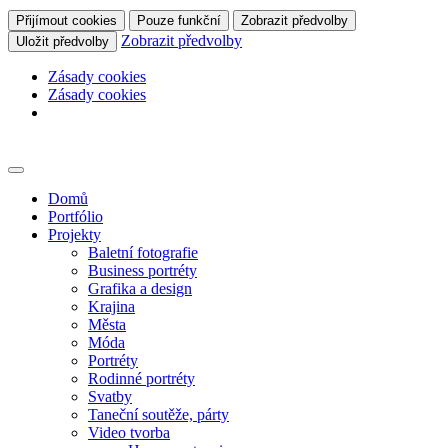
Přijímout cookies
Pouze funkční
Zobrazit předvolby
Zobrazit předvolby
Uložit předvolby
Zásady cookies
Zásady cookies
Skip
to
content
Domů
Portfólio
Projekty
Baletní fotografie
Business portréty
Grafika a design
Krajina
Města
Móda
Portréty
Rodinné portréty
Svatby
Taneční soutěže, párty
Video tvorba