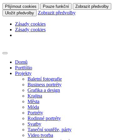
Přijímout cookies
Pouze funkční
Zobrazit předvolby
Zobrazit předvolby
Uložit předvolby
Zásady cookies
Zásady cookies
Skip
to
content
Domů
Portfólio
Projekty
Baletní fotografie
Business portréty
Grafika a design
Krajina
Města
Móda
Portréty
Rodinné portréty
Svatby
Taneční soutěže, párty
Video tvorba