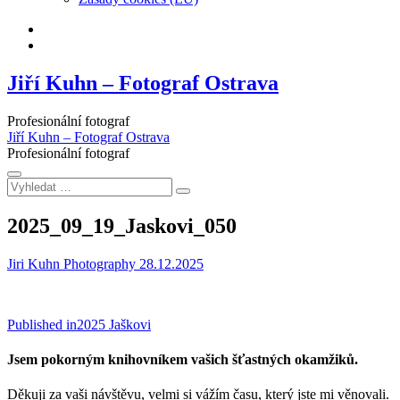
Facebook
Instagram
Jiří Kuhn – Fotograf Ostrava
Profesionální fotograf
Jiří Kuhn – Fotograf Ostrava
Profesionální fotograf
Vyhledat
…
2025_09_19_Jaskovi_050
Jiri Kuhn Photography
28.12.2025
Navigace
Published in
2025 Jaškovi
pro
Jsem pokorným knihovníkem vašich šťastných okamžiků.
příspěvek
Děkuji za vaši návštěvu, velmi si vážím času, který jste mi věnovali.