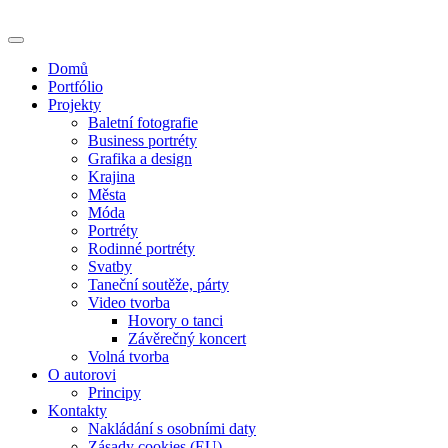
Skip
to
content
Domů
Portfólio
Projekty
Baletní fotografie
Business portréty
Grafika a design
Krajina
Města
Móda
Portréty
Rodinné portréty
Svatby
Taneční soutěže, párty
Video tvorba
Hovory o tanci
Závěrečný koncert
Volná tvorba
O autorovi
Principy
Kontakty
Nakládání s osobními daty
Zásady cookies (EU)