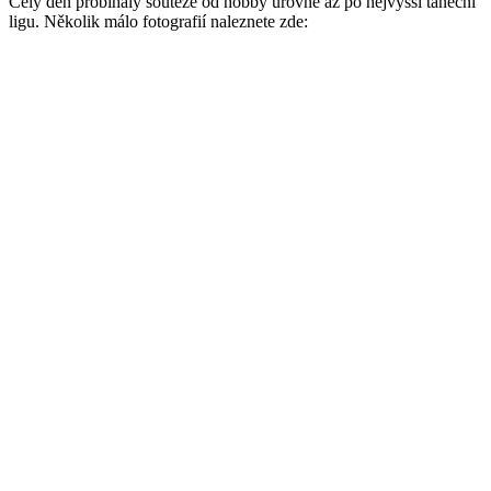
Celý den probíhaly soutěže od hobby úrovně až po nejvyšší taneční
ligu. Několik málo fotografií naleznete zde: