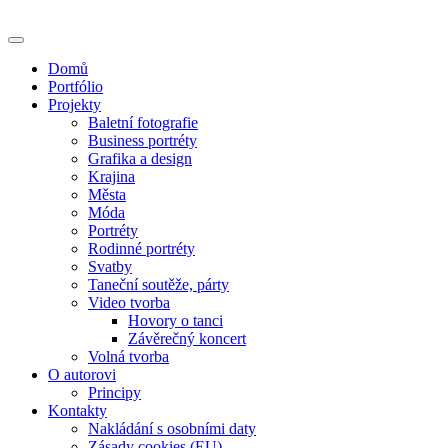
Skip
to
content
Domů
Portfólio
Projekty
Baletní fotografie
Business portréty
Grafika a design
Krajina
Města
Móda
Portréty
Rodinné portréty
Svatby
Taneční soutěže, párty
Video tvorba
Hovory o tanci
Závěrečný koncert
Volná tvorba
O autorovi
Principy
Kontakty
Nakládání s osobními daty
Zásady cookies (EU)